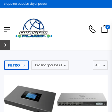
e no puedes dejar pasar
0
FILTRO
O MERCUSYS MW300UH 2 ANTENAS USB 300MBPS