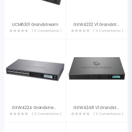
303 SIMPLETV VENEZUELA
UCM6301 Grandstream
GXW4232 V1 Grandstream
( 0 Comentarios )
( 0 Comentarios )
6430 INTEL CORE I5-3340 2.80GHZ SSD 128GB MEMORIA RAM 8GB PANTAL
DVI REFURBISHED CLASE A"
GXW4224 Grandstream
GXW4248 V1 Grandstream
( 0 Comentarios )
( 0 Comentarios )
BRICA TL-WN881ND PCI-EXPR 300MBPS TPLINK