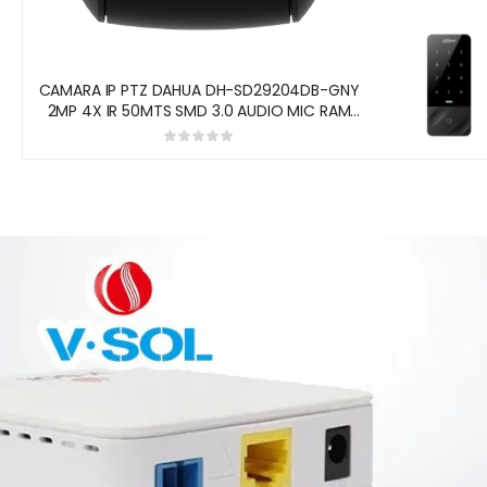
CAMARA IP PTZ DAHUA DH-SD29204DB-GNY
2MP 4X IR 50MTS SMD 3.0 AUDIO MIC RAM
512MB LENTE 2.8MM – 12MM 1X ETHERNET POE
DH-SD29204DB-GNY