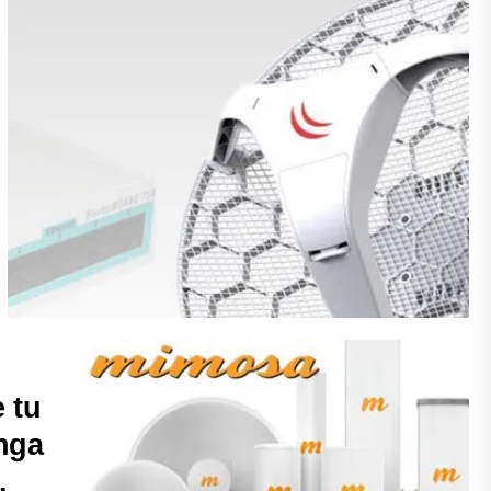
 tu
nga
.