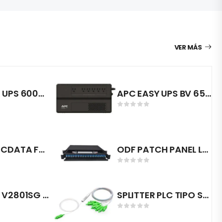
VER MÁS
APC BACK UPS 600VA 120V AVR LAM 4 NEMA SALIDAS BX600-LM
APC EASY UPS BV 650VA AVR 120V 5 TOMAS NEMA 5-15P BV650
OLT XPON CDATA FD1608S-B0-NDA0 8X GPON 4X GE 4X SFP 2X 10GE RACK DUAL FUENTE 78W ADMINISTRABLE EN LA WEB CAPA 3 USB TRUNK VLAN LACP
ODF PATCH PANEL LANPRO DE 24 PUERTOS RACK 19 PARA FIBRA OPTICA CON ADAPTADORES SC DUPLEX LP-F194BBK08M1″
ONU VSOL V2801SG DUAL EPON/GPON PUERTO PON SC/UPC PUERTO LAN GIGABIT 12VDC 0.5AMP SOPORTA VLAN TAG /UNTAG DHCP/PPPOE/STATIC IP
SPLITTER PLC TIPO SC/UPC 1X8 1 METRO 900UM G657A1 JZ-12001