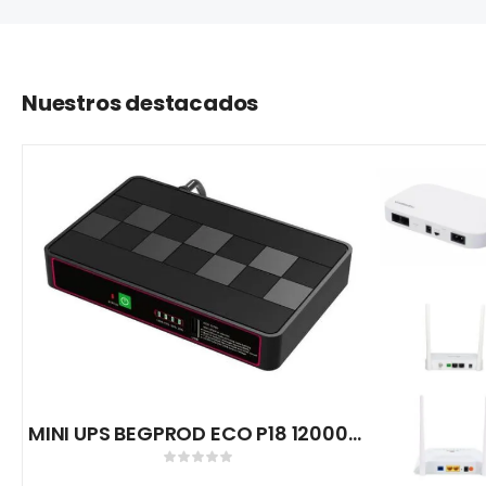
Nuestros destacados
MINI UPS BEGPROD ECO P18 12000MH 1X 5V 1X 9V 1X 12V 1X USB 1X LAN/POE 110V/240V