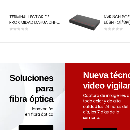
DE 50 NUMER
TERMINAL LECTOR DE
NVR 8CH POE 
PROXIMIDAD DAHUA DHI-
E08NI-Q1/8P
ASI1201E CON TECLADO +
ACUSENSE H.2
RFID RS-485 TCP-IP ADMITE
48VDC,1.04A 2
30.000 TARJETAS V┴LIDAS Y
802.3 AF/AT 
60.000 REGISTRO 128
Q1/8P(SSD1T
HORARIOS IP66
Nueva técno
Soluciones
video vigila
para
Captura de imágenes a
fibra óptica
todo color y de alta
calidad las 24 horas del
Innovación
día, los 7 días de la
en fibra óptica
semana.