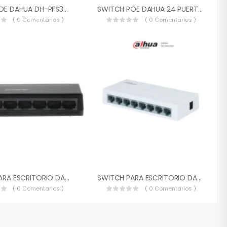
SWITCH POE DAHUA DH-PFS3016-16GT-190 GIGABIT DE 16 PUERTOS POE GIGABIT 190 WATTS TOTALES LOS 2 PUERTOS SOPORTAN HI-POE ESTANDAR SWITCHING 32 GBPS DH-PFS3016-16GT-190
SWITCH POE DAHUA 24 PUERTOS POE ETHERNET DH-PFS4226-24ET-240 POE WATCHDOG 2X SFP 1.25GB CAPA 2 ADMINISTRABLE 90W IEEE802.3BT DH-PFS4226-24ET-240
( 0 Comentarios )
( 0 Comentarios )
SWITCH PARA ESCRITORIO DAHUA 8 PUERTOS GIGABIT ETHERNET 10/100/1000MB DH-PFS3008-8GT-L CAPA 2 SWITCHING 16 GBPS DISEÑO COMPACT PFS3008-8GT-L
SWITCH PARA ESCRITORIO DAHUA 8 PUERTOS ETHERNET 10/100MB DH-PFS-3008-ET-L CAPA 2 SWITCHING DISEÑO COMPACTO DH-PFS-3008-ET-L
( 0 Comentarios )
( 0 Comentarios )