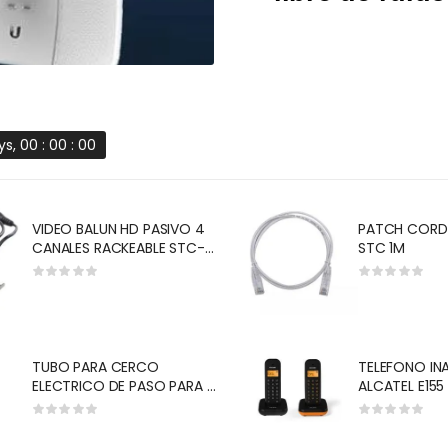
s, 00 : 00 : 00
VIDEO BALUN HD PASIVO 4
PATCH CORD
CANALES RACKEABLE STC-
STC 1M
VB04CH-RACK
TUBO PARA CERCO
TELEFONO IN
ELECTRICO DE PASO PARA 5
ALCATEL E155
LINEAS CON AISLADOR
LLAMADAS/ 2
METALNET PT101
RECARGABLES
RETROILUMIN