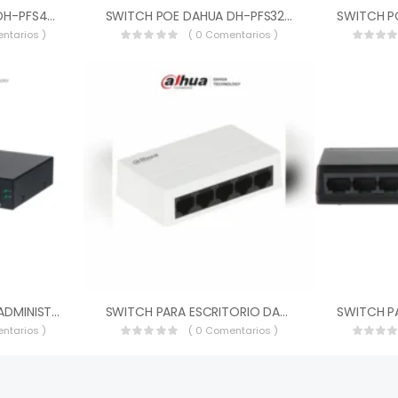
SWITCH POE DAHUA DH-PFS4226-24GT-240 24 PUERTOS POE GIGABIT 802.3AF/AT 2X SFP ADMINISTRABLE CAPA 2 240W TOTALES POE HI-POE 60W DH-PFS4226-24GT-240
SWITCH POE DAHUA DH-PFS3218-16ET-135 16 PUERTOS ETHERNET 2X SFP POE INTELIGENTE LARGA DISTANCIA 250M CAPA 2 100V–240V 135W DH-PFS3218-16ET-135
ntarios )
( 0 Comentarios )
SWITCH POE CLOUD ADMINISTRABLE DAHUA CS4006-4GT-60 6 PUERTOS POE GIGABIT CAPA 2 METALICO IEEE802.3AF, IEEE802.3AT 60W CS4006-4GT-60
SWITCH PARA ESCRITORIO DAHUA DH-PFS3005-5ET-L 5 PUERTOS FAST ETHERNET 10/100 DISEÑO COMPACTO CAPA 2 SWITCHING DH-PFS3005-5ET-L
ntarios )
( 0 Comentarios )