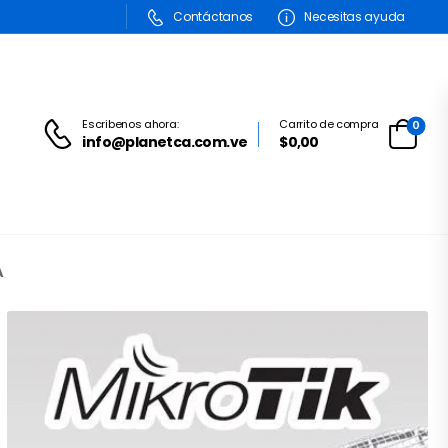
Contáctanos
Necesitas ayuda
Escribenos ahora:
Carrito de compra
0
info@planetca.com.ve
$
0,00
A