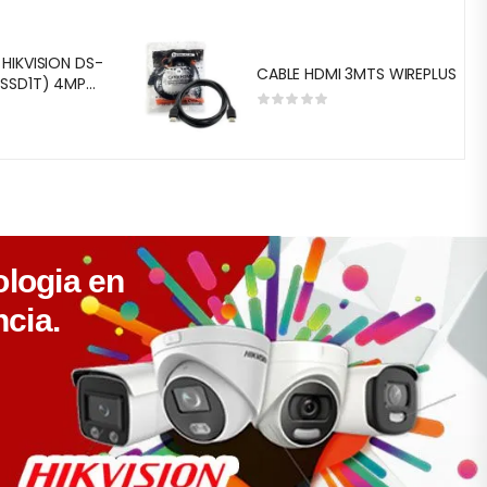
OS
HIKVISION DS-
CABLE HDMI 3MTS WIREPLUS
(SSD1T) 4MP
65+ 1X SSD 1TB
X USB 2.0 IEEE
DS-E08NI-
)
logia en
ncia.