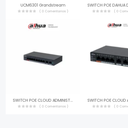
UCM6301 Grandstream
( 0 Comentarios )
( 0 Come
SWITCH POE CLOUD ADMINISTRABLE DAHUA CS4010-8GT-110 10 PUERTOS POE GIGABIT CAPA 2 METALICO IEEE802.3AF, IEEE802.3AT 110W CS4010-8GT-110
( 0 Comentarios )
( 0 Come