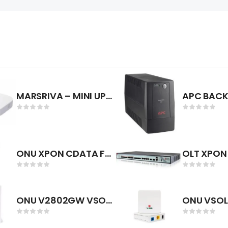
MARSRIVA – MINI UPS KP2 – 10000MAH / 18W
ONU XPON CDATA FD702XW-X-R461 1X GPON 1X ETHERNET GIGABIT 1X CATV WIFI 2,4GHZ 2X ANTENAS 5DBI DHCP/STATIC/PPPOE/VLAN ROUTER 802.11N 300MBPS
ONU V2802GW VSOL 1GE+1FE GPON XPON SC/UPC WI-FI DOBLE ANTENA 2.4GHZ FCC