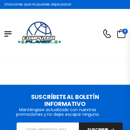
Promociones que no puedes dejar pasar
0
SUSCRÍBETE AL BOLETÍN
INFORMATIVO
Manténgase actualizado con nuestras
promociones y no dejes escapar ninguna.
SUSCRIBIR