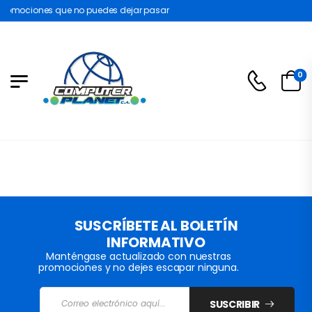
romociones que no puedes dejar pasar
0
SUSCRÍBETE AL BOLETÍN
INFORMATIVO
Manténgase actualizado con nuestras
promociones y no dejes escapar ninguna.
SUSCRIBIR