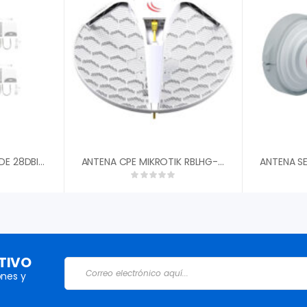
ANTENA PARABOLICA DE 28DBI TXPRO FRECUENCIA EXTENDIDA 4.8-6.5GHZ TXPD486528SMA VH 7 GRADOS DISTANCIA PROMEDIO HASTA 15KM CONECTORES SMA-MACHO INVERSO
ANTENA CPE MIKROTIK RBLHG-5ND 24.5DBI 5GHZ PTP 316MW ROUTEROS L3
TIVO
nes y