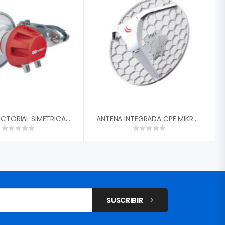
ANTENA SECTORIAL SIMETRICA RF ELEMENTS SHCC560 CARRIER CLASS DE 60░ 13.2 DBI 5180-6100 MHZ 2X N FEMALE CONECTORIZADA PARA AMBIENTES DE ALTO RUIDO
ANTENA INTEGRADA CPE MIKROTIK LHG 5AC 24.5DBI 5GHZ PUERTO ETHERNET GIGABIT CPU IPQ-4018 4 NUCLEOS RAM 256MB WIFI 5 ROUTEROS L3 RBLHGG-5ACD
SUSCRIBIR