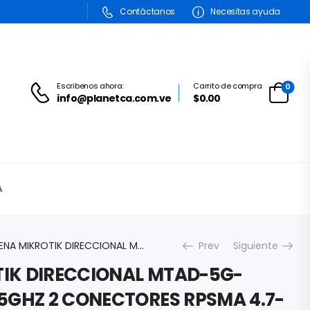
Contáctanos
Necesitas ayuda
Escribenos ahora:
Carrito de compra
0
info@planetca.com.ve
$0.00
A
ANTENA MIKROTIK DIRECCIONAL MTAD-5G-30D3-PA 30DBI 5GHZ 2 CONECTORES RPSMA 4.7-5.875 GHZ
Prev
Siguiente
IK DIRECCIONAL MTAD-5G-
 5GHZ 2 CONECTORES RPSMA 4.7-