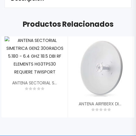
Productos Relacionados
ANTENA SECTORIAL SIMETRICA GEN2 30GRADOS 5.180 – 6.4 GHZ 18.5 DBI RF ELEMENTS HG3TPS30 REQUIERE TWISPORT
ANTENA AIRFIBERX DISH UBIQUITI AF-5G30-S45 30DBI 45║ 4.9-5.9 GHZ DUAL POLARIDAD RP-SMA