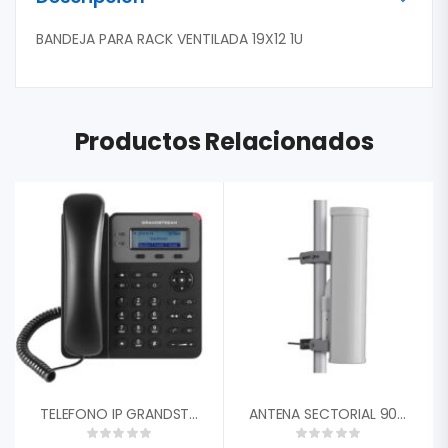
BANDEJA PARA RACK VENTILADA 19X12 1U
Productos Relacionados
TELEFONO IP GRANDSTREAM GXP-1610 SIP 2X ETHERNET PANTALLA LCD CONFERENCIA TFTP / HTTP / HTTPS, SRTP Y TLS
ANTENA SECTORIAL 90-120 GRADOS 18DBI 4.9-5.97 GHZ 35DB CAMBIUM NETWORKS APMP5FA 2X CONECTOR RPSMA