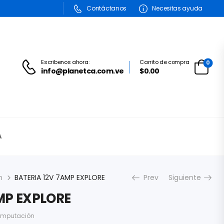
Contáctanos
Necesitas ayuda
Escribenos ahora:
Carrito de compra
0
info@planetca.com.ve
$0.00
A
n
BATERIA 12V 7AMP EXPLORE
Prev
Siguiente
MP EXPLORE
mputación