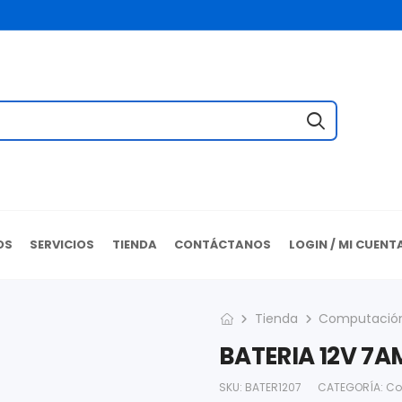
OS
SERVICIOS
TIENDA
CONTÁCTANOS
LOGIN / MI CUENT
Tienda
Computació
BATERIA 12V 7A
SKU:
BATER1207
CATEGORÍA:
Co