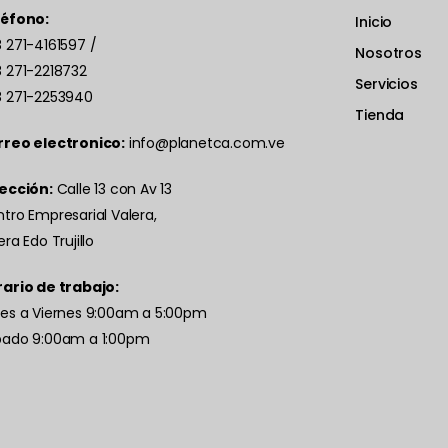
léfono:
Inicio
 271-4161597
/
Nosotros
 271-2218732
Servicios
 271-2253940
Tienda
rreo electronico:
info@planetca.com.ve
ección:
Calle 13 con Av 13
tro Empresarial Valera,
era Edo Trujillo
ario de trabajo:
es a Viernes 9:00am a 5:00pm
bado 9:00am a 1:00pm