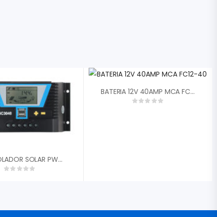
BATERIA 12V 40AMP MCA FC12-40
CONTROLADOR SOLAR PWM SMART MPPT 12V / 48V 30AMP LCD USB 5V SOLARHM