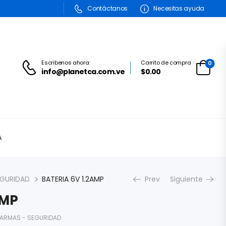
Contáctanos
Necesitas ayuda
Escribenos ahora:
Carrito de compra
0
info@planetca.com.ve
$0.00
A
EGURIDAD
BATERIA 6V 1.2AMP
Prev
Siguiente
AMP
LARMAS - SEGURIDAD