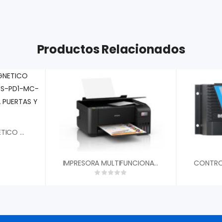
Productos Relacionados
CONTACTO MASGNETICO SUPERFICIAL HIKVISION DS-PD1-MC-WS PLASTICO ABS PARA PUERTAS Y VENTANAS
IMPRESORA MULTIFUNCIONAL ECOTANK L3210 EPSON IMPRESION ESCANEA Y COPIA USB SISTEMA TINTA CONTINUA A COLOR