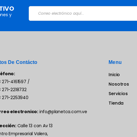
TIVO
nes y
tos De Contácto
Menu
léfono:
Inicio
 271-4161597
/
Nosotros
 271-2218732
Servicios
 271-2253940
Tienda
rreo electronico:
info@planetca.com.ve
ección:
Calle 13 con Av 13
tro Empresarial Valera,