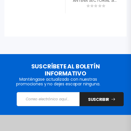
ANTENA SECTORIAL SIMETRICA GEN2 30GRADOS 5.180 – 6.4 GHZ 18.5 DBI RF ELEMENTS HG3TPS30 REQUIERE TWISPORT
SUSCRÍBETE AL BOLETÍN
INFORMATIVO
Manténgase actualizado con nuestras
promociones y no dejes escapar ninguna.
SUSCRIBIR