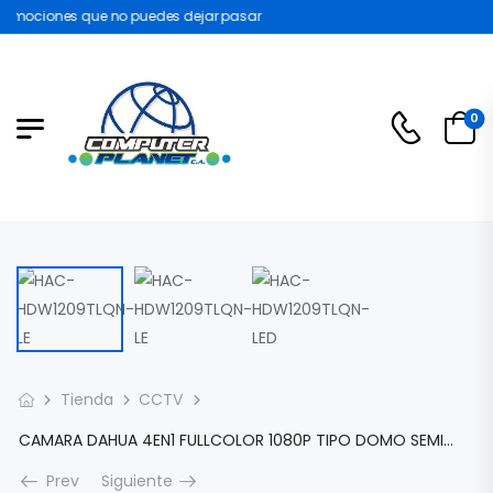
omociones que no puedes dejar pasar
0
Tienda
CCTV
CAMARA DAHUA 4EN1 FULLCOLOR 1080P TIPO DOMO SEMIMETALICO LENTE 2,8MM FOV 106░ LUZ VISIBLE 20M IP67 HAC-HDW1209TLQN-LED
Prev
Siguiente