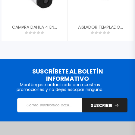
CAMARA DAHUA 4 EN 1 1/2,7 CMOS 5MP 20FPS TIPO BALA METALICA 2,8MM FOV 93░ DWDR IR 20M IP6 DH-HAC-B2A51N-0280B-S2″
AISLADOR TEMPLADOR NEGRO SIN GANCHO HG-HS
SUSCRÍBETE AL BOLETÍN
INFORMATIVO
Manténgase actualizado con nuestras
promociones y no dejes escapar ninguna.
SUSCRIBIR