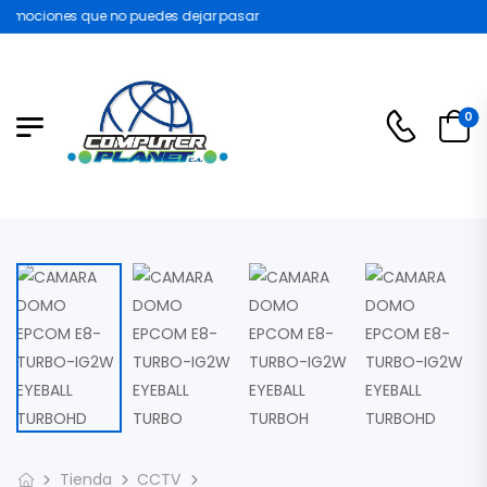
omociones que no puedes dejar pasar
0
Tienda
CCTV