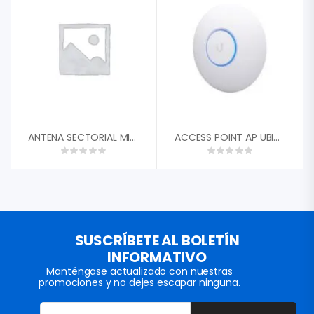
ANTENA SECTORIAL MIKROTIK MTAS-5G-15D120 15DBI 120 GRADOS DUAL POLARIDAD CONECTORES 2XRP-SMA
ACCESS POINT AP UBIQUITI U6-PRO WIFI 6 802.11AX PRO DUAL BAND 2.4GHZ 573MBPS 5GHZ 4.8G UNIFI 4X4 MIMO 6DBI 1X GIGABIT ETHERNET POE+ 300 CLIENTES
SUSCRÍBETE AL BOLETÍN
INFORMATIVO
Manténgase actualizado con nuestras
promociones y no dejes escapar ninguna.