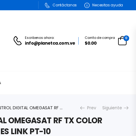
Contáctanos
Necesitas ayuda
Escribenos ahora:
Carrito de compra
0
info@planetca.com.ve
$0.00
A
CONTROL DIGITAL OMEGASAT RF TX COLOR NEGRO 3 BOTONES LINK PT-10
Prev
Siguiente
AL OMEGASAT RF TX COLOR
S LINK PT-10