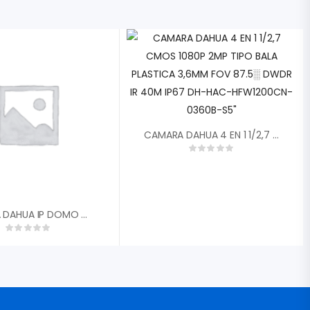
CAMARA DAHUA 4 EN 1 1/2,7 CMOS 1080P 2MP TIPO BALA PLASTICA 3,6MM FOV 87.5░ DWDR IR 40M IP67 DH-HAC-HFW1200CN-0360B-S5″
CAMARA DAHUA IP DOMO METALICO 2MP 30FPS 2,8MM FOV 110░ IP67 IK10 IR 30M DWDR H.265 2 IVS POE SLOT MICRO SD HASTA 256GB DH-IPC-HDBW2230EN-S-0280B-S2