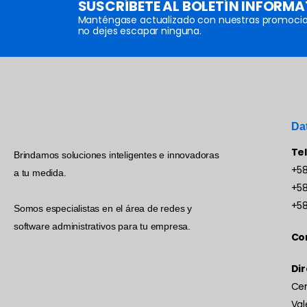
SUSCRÍBETE AL BOLETÍN INFORMA
Manténgase actualizado con nuestras promocio
no dejes escapar ninguna.
Da
Te
Brindamos soluciones inteligentes e innovadoras
+58
a tu medida.
+58
+58
Somos especialistas en el área de redes y
software administrativos para tu empresa.
Co
Dir
Cen
Val