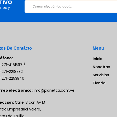
TIVO
nes y
tos De Contácto
Menu
léfono:
Inicio
 271-4161597
/
Nosotros
 271-2218732
Servicios
 271-2253940
Tienda
rreo electronico:
info@planetca.com.ve
ección:
Calle 13 con Av 13
tro Empresarial Valera,
era Edo Trujillo