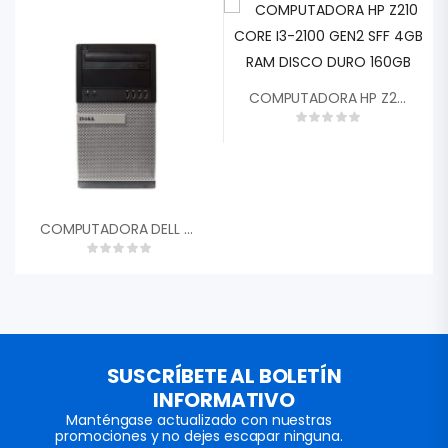
COMPUTADORA HP Z210 CORE I3-2100 GEN2 SFF 4GB RAM DISCO DURO 160GB
COMPUTADORA DELL OPTIPLEX 9020 SFF REFURBISHED CORE I7 4TH GEN 3.40GHZ 8GB RAM SSD 240GB DELL-SFF-9020-I7
SUSCRÍBETE AL BOLETÍN
INFORMATIVO
Manténgase actualizado con nuestras
promociones y no dejes escapar ninguna.