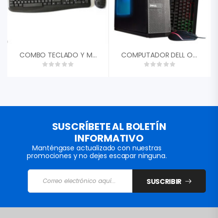
COMBO TECLADO Y MOUSE MYO SLIM WIRELESS
COMPUTADOR DELL OPTIPLEX 7010 CORE I5 3ERA GEN 3470 3.20GHZ, MEMORIA RAM 4GB, DISCO SOLIDO 128GB SSD
SUSCRÍBETE AL BOLETÍN
INFORMATIVO
Manténgase actualizado con nuestras
promociones y no dejes escapar ninguna.
SUSCRIBIR