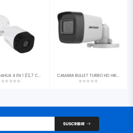
CAMARA DAHUA 4 EN 1 1/2,7 CMOS 5MP 20FPS TIPO BALA METALICA 2,8MM FOV 93░ DWDR IR 20M IP6 DH-HAC-B2A51N-0280B-S2″
CAMARA BULLET TURBO HD HIKVISION 2MP 1080P 2.8MM CON AUDIO EXIR LEDS 25MTS SAMRT IR IP67 DS-2CE16D0T-ITPFS
SUSCRIBIR