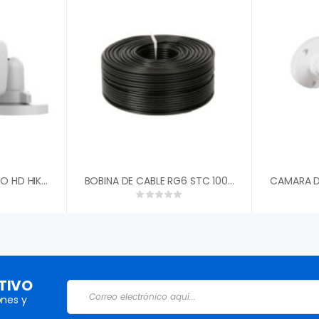
CAMARA BULLET TURBO HD HIKVISION 5MP 2.8MM 4EN1 SAMRT IR EXIR 20MTS IP67 DS-2CE16H0T-ITPF
BOBINA DE CABLE RG6 STC 100MTS STC-RG6-100
TIVO
nes y