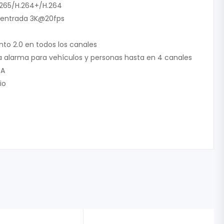
.265/H.264+/H.264
 entrada 3K@20fps
to 2.0 en todos los canales
lsa alarma para vehículos y personas hasta en 4 canales
GA
io