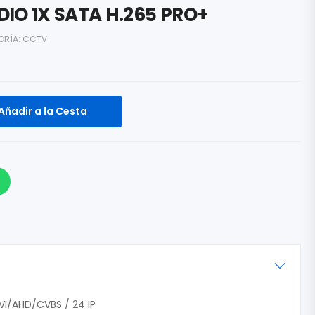
IO 1X SATA H.265 PRO+
ORÍA:
CCTV
Añadir a la Cesta
VI/AHD/CVBS / 24 IP