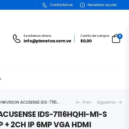
Contáctanos
Necesitas ayuda
Escribenos ahora:
Carrito de compra
0
info@planetca.com.ve
$
0,00
A
DVR HIKVISION ACUSENSE IDS-7116HQHI-M1-S 16CH 1080P /4MP + 2CH IP 6MP VGA HDMI ENTRADA DE AUDIO 1X SATA H.265 PRO+
Prev
Siguiente
ACUSENSE IDS-7116HQHI-M1-S
P + 2CH IP 6MP VGA HDMI