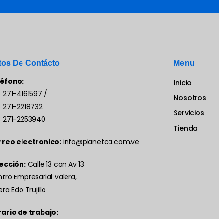
tos De Contácto
Menu
léfono:
Inicio
 271-4161597
/
Nosotros
 271-2218732
Servicios
 271-2253940
Tienda
rreo electronico:
info@planetca.com.ve
ección:
Calle 13 con Av 13
tro Empresarial Valera,
era Edo Trujillo
ario de trabajo: