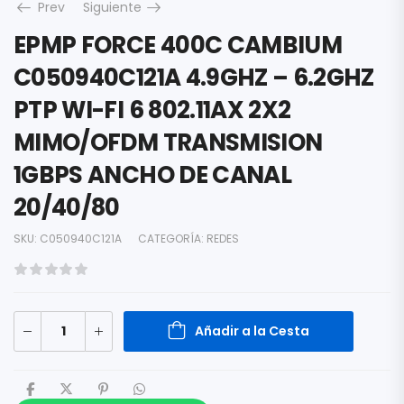
Prev
Siguiente
EPMP FORCE 400C CAMBIUM
C050940C121A 4.9GHZ – 6.2GHZ
PTP WI-FI 6 802.11AX 2X2
MIMO/OFDM TRANSMISION
1GBPS ANCHO DE CANAL
20/40/80
SKU:
C050940C121A
CATEGORÍA:
REDES
Añadir a la Cesta