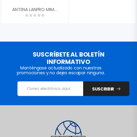
ANTENA LANPRO MIMO DISH 30DBI RANGO EXTENDIDO 4.9GHZ – 6.5GHZ 45░ DUAL POLARIDAD 2X CONECTORES RPSMA LP-PARM6530A
SUSCRÍBETE AL BOLETÍN
INFORMATIVO
Manténgase actualizado con nuestras
promociones y no dejes escapar ninguna.
SUSCRIBIR