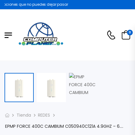
ociones que no puedes dejar pasar
0
Tienda
REDES
EPMP FORCE 400C CAMBIUM C050940C121A 4.9GHZ – 6.2GHZ PTP WI-FI 6 802.11AX 2X2 MIMO/OFDM TRANSMISION 1GBPS ANCHO DE CANAL 20/40/80