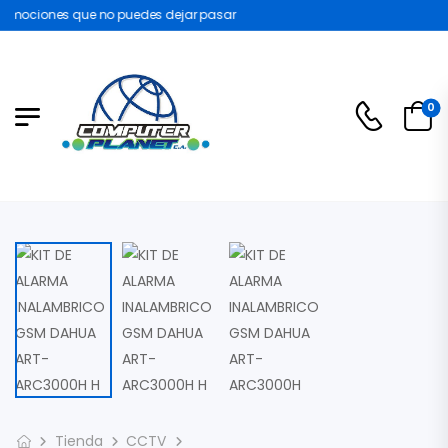
omociones que no puedes dejar pasar
0
Tienda
CCTV