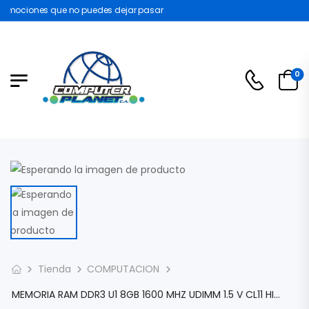
omociones que no puedes dejar pasar
0
Tienda
COMPUTACION
MEMORIA RAM DDR3 U1 8GB 1600 MHZ UDIMM 1.5 V CL11 HIKVISION HKED3081BAA2AOZA1