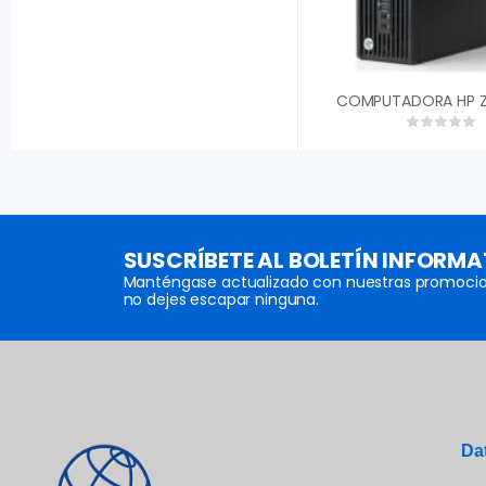
SUSCRÍBETE AL BOLETÍN INFORMA
Manténgase actualizado con nuestras promocio
no dejes escapar ninguna.
Da