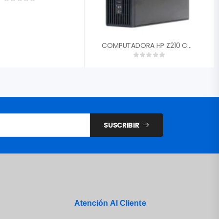
COMPUTADORA HP Z210 CORE I3-2100 GEN2 SFF 4GB RAM DISCO DURO 160GB
SUSCRIBIR
Atención Al Cliente