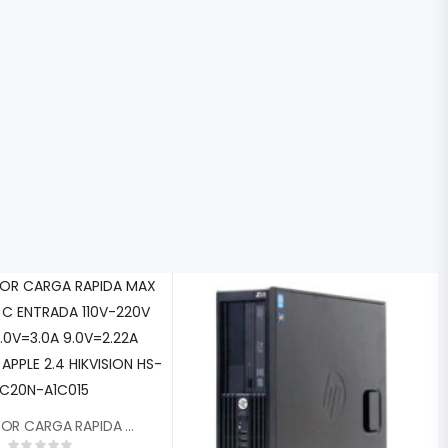
CARGADOR CARGA RAPIDA MAX 20W TIPO C ENTRADA 110V-220V SALIDA 5.0V=3.0A 9.0V=2.22A 12.OV=1.67A APPLE 2.4 HIKVISION HS-FC20N-A1C015