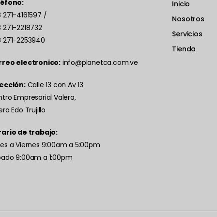
léfono:
Inicio
 271-4161597
/
Nosotros
 271-2218732
Servicios
 271-2253940
Tienda
rreo electronico:
info@planetca.com.ve
ección:
Calle 13 con Av 13
tro Empresarial Valera,
era Edo Trujillo
ario de trabajo:
es a Viernes 9:00am a 5:00pm
bado 9:00am a 1:00pm