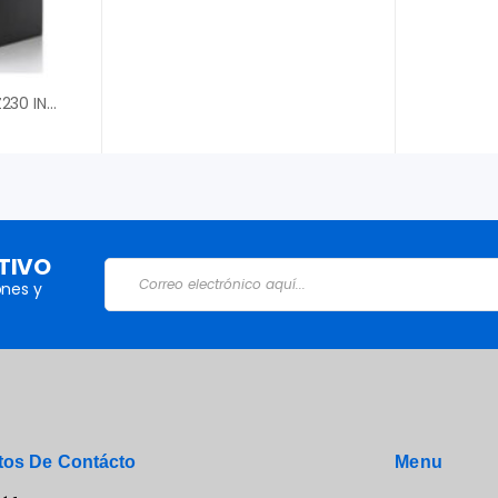
COMPUTADORA HP Z230 INTEL CORE I3 – 4160 3.30GHZ 4TA GEN 4GB RAM 128GB SSD
TIVO
nes y
tos De Contácto
Menu