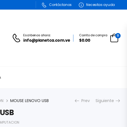
Contáctanos
Necesitas ayuda
Escribenos ahora:
Carrito de compra
0
info@planetca.com.ve
$0.00
A
ON
MOUSE LENOVO USB
Prev
Siguiente
 USB
MPUTACION