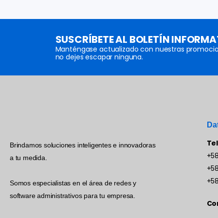
SUSCRÍBETE AL BOLETÍN INFORMA
Manténgase actualizado con nuestras promocio
no dejes escapar ninguna.
Da
Te
Brindamos soluciones inteligentes e innovadoras
+58
a tu medida.
+58
+58
Somos especialistas en el área de redes y
software administrativos para tu empresa.
Co