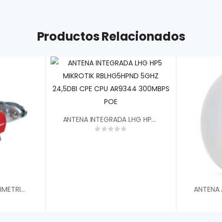
Productos Relacionados
ANTENA INTEGRADA LHG HP5 MIKROTIK RBLHG5HPND 5GHZ 24,5DBI CPE CPU AR9344 300MBPS POE
ANTENA SECTORIAL SIMETRICA RF ELEMENTS SHCC560 CARRIER CLASS DE 60░ 13.2 DBI 5180-6100 MHZ 2X N FEMALE CONECTORIZADA PARA AMBIENTES DE ALTO RUIDO