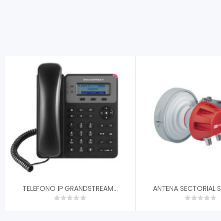
TELEFONO IP GRANDSTREAM GXP-1610 SIP 2X ETHERNET PANTALLA LCD CONFERENCIA TFTP / HTTP / HTTPS, SRTP Y TLS