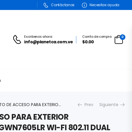
Contáctanos
Necesitas ayuda
Escribenos ahora:
Carrito de compra
0
info@planetca.com.ve
$0.00
A
PUNTO DE ACCESO PARA EXTERIOR GRANDSTREAM GWN7605LR WI-FI 802.11 DUAL BAND 2.4GHZ / 5GHZ AC 1.27 GBPS WAVE-2 MU-MIMO 2X2:2 2 PUERTOS GIGABIT POE/POE+
Prev
Siguiente
SO PARA EXTERIOR
WN7605LR WI-FI 802.11 DUAL