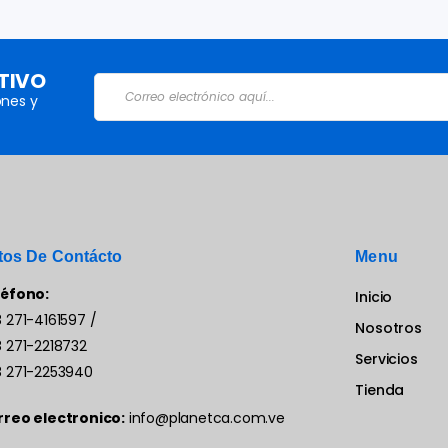
TIVO
nes y
tos De Contácto
Menu
léfono:
Inicio
 271-4161597
/
Nosotros
 271-2218732
Servicios
 271-2253940
Tienda
rreo electronico:
info@planetca.com.ve