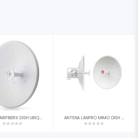
ANTENA AIRFIBERX DISH UBIQUITI AF-5G30-S45 30DBI 45║ 4.9-5.9 GHZ DUAL POLARIDAD RP-SMA
ANTENA LANPRO MIMO DISH 30DBI RANGO EXTENDIDO 4.9GHZ – 6.5GHZ 45░ DUAL POLARIDAD 2X CONECTORES RPSMA LP-PARM6530A