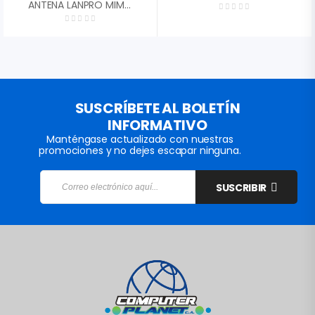
ANTENA LANPRO MIMO DISH 30DBI RANGO EXTENDIDO 4.9GHZ – 6.5GHZ 45░ DUAL POLARIDAD 2X CONECTORES RPSMA LP-PARM6530A
SUSCRÍBETE AL BOLETÍN
INFORMATIVO
Manténgase actualizado con nuestras
promociones y no dejes escapar ninguna.
SUSCRIBIR