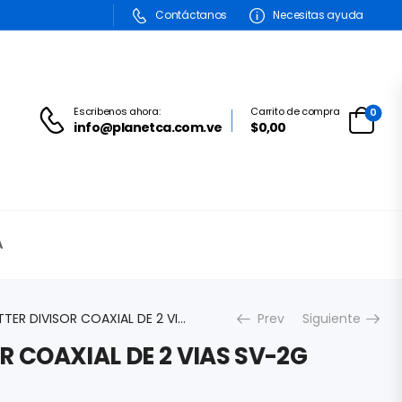
Contáctanos
Necesitas ayuda
Escribenos ahora:
Carrito de compra
0
info@planetca.com.ve
$
0,00
A
SPLITTER DIVISOR COAXIAL DE 2 VIAS SV-2G
Prev
Siguiente
OR COAXIAL DE 2 VIAS SV-2G