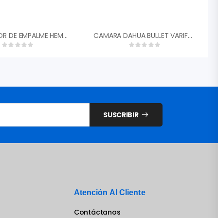
ADAPTADOR DE EMPALME HEMBRA COAXIAL CF81GHZC
CAMARA DAHUA BULLET VARIFOCAL METAL 2MP 1080P 4EN1 FHD LITE 2.7-12MM DWDR IR 30M IP67 DH-HAC-B4A21N-VF-2712
SUSCRIBIR
Atención Al Cliente
Contáctanos