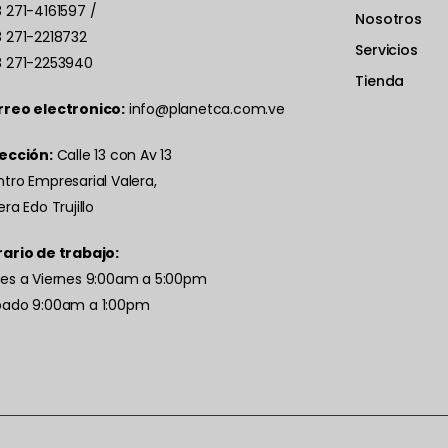
 271-4161597
/
Nosotros
 271-2218732
Servicios
 271-2253940
Tienda
rreo electronico:
info@planetca.com.ve
ección:
Calle 13 con Av 13
tro Empresarial Valera,
era Edo Trujillo
ario de trabajo:
es a Viernes 9:00am a 5:00pm
bado 9:00am a 1:00pm