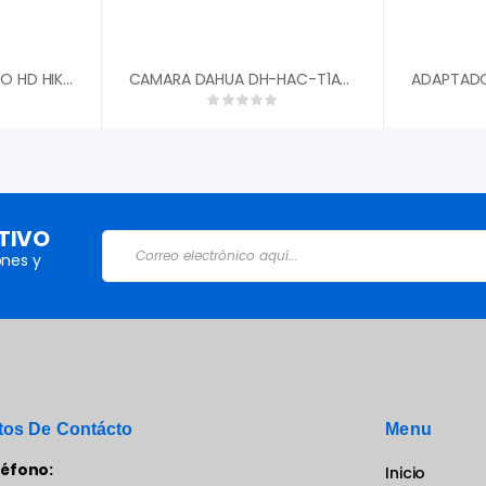
CAMARA BULLET TURBO HD HIKVISION 2MP 1080P 2.8MM CON AUDIO EXIR LEDS 25MTS SAMRT IR IP67 DS-2CE16D0T-ITPFS
CAMARA DAHUA DH-HAC-T1A21N-0360B 4 EN 1 1/2,7 CMOS 1080P 2MP TIPO DOMO PLASTICO LENTE 3,6MM FOV 93░ DWDR IR 20M 12VDC 0,74AMP»
TIVO
nes y
tos De Contácto
Menu
léfono:
Inicio