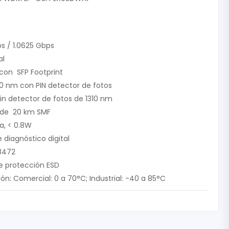
ps / 1.0625 Gbps
al
con SFP Footprint
550 nm con PIN detector de fotos
Pin detector de fotos de 1310 nm
n de 20 km SMF
a, < 0.8W
 diagnóstico digital
8472
e protección ESD
n: Comercial: 0 a 70°C; Industrial: -40 a 85°C