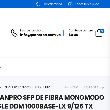
Contáctanos
Necesitas ayuda
Escribenos ahora:
Carrito de compra
0
info@planetca.com.ve
$0.00
A
TRANSCEPTOR LANPRO SFP DE FIBRA MONOMODO LC SIMPLEX SINGLE DDM 1000BASE-LX 9/125 TX 1550NM/RX 1310NM WDM LP-OSFPLX03DWA1
Prev
Siguiente
ANPRO SFP DE FIBRA MONOMODO
GLE DDM 1000BASE-LX 9/125 TX