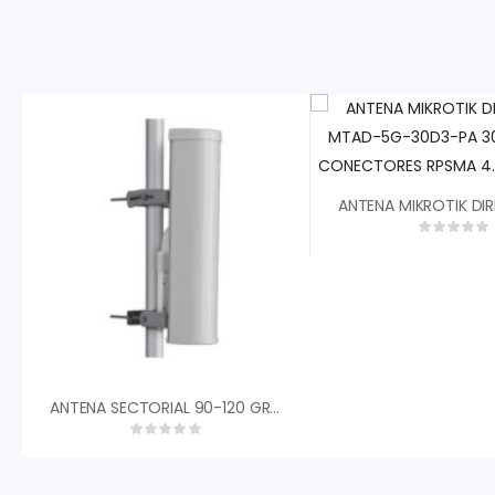
ANTENA SECTORIAL 90-120 GRADOS 18DBI 4.9-5.97 GHZ 35DB CAMBIUM NETWORKS APMP5FA 2X CONECTOR RPSMA