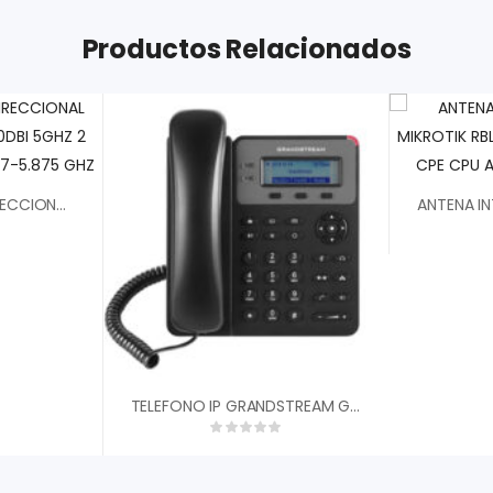
Productos Relacionados
ANTENA MIKROTIK DIRECCIONAL MTAD-5G-30D3-PA 30DBI 5GHZ 2 CONECTORES RPSMA 4.7-5.875 GHZ
TELEFONO IP GRANDSTREAM GXP-1610 SIP 2X ETHERNET PANTALLA LCD CONFERENCIA TFTP / HTTP / HTTPS, SRTP Y TLS