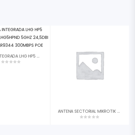
ANTENA INTEGRADA LHG HP5 MIKROTIK RBLHG5HPND 5GHZ 24,5DBI CPE CPU AR9344 300MBPS POE
ANTENA SECTORIAL MIKROTIK MTAS-5G-15D120 15DBI 120 GRADOS DUAL POLARIDAD CONECTORES 2XRP-SMA