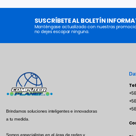
SUSCRÍBETE AL BOLETÍN INFORMA
Manténgase actualizado con nuestras promocio
no dejes escapar ninguna.
Da
Te
+58
+58
+58
Brindamos soluciones inteligentes e innovadoras
a tu medida.
Co
Somos especialistas en el área de redes y