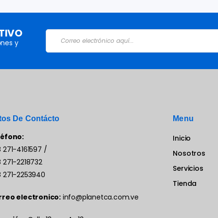
TIVO
nes y
tos De Contácto
Menu
léfono:
Inicio
 271-4161597
/
Nosotros
 271-2218732
Servicios
 271-2253940
Tienda
rreo electronico:
info@planetca.com.ve