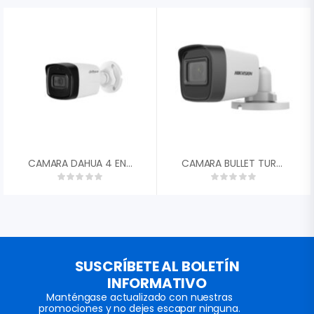
CAMARA DAHUA 4 EN 1 1/2,7 CMOS 1080P 2MP TIPO BALA PLASTICA 3,6MM FOV 87.5░ DWDR IR 40M IP67 DH-HAC-HFW1200CN-0360B-S5″
CAMARA BULLET TURBO HD HIKVISION 2MP 1080P 2.8MM CON AUDIO EXIR LEDS 25MTS SAMRT IR IP67 DS-2CE16D0T-ITPFS
SUSCRÍBETE AL BOLETÍN
INFORMATIVO
Manténgase actualizado con nuestras
promociones y no dejes escapar ninguna.