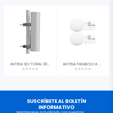
ANTENA SECTORIAL 90-120 GRADOS 18DBI 4.9-5.97 GHZ 35DB CAMBIUM NETWORKS APMP5FA 2X CONECTOR RPSMA
ANTENA PARABOLICA DE 28DBI TXPRO FRECUENCIA EXTENDIDA 4.8-6.5GHZ TXPD486528SMA VH 7 GRADOS DISTANCIA PROMEDIO HASTA 15KM CONECTORES SMA-MACHO INVERSO
SUSCRÍBETE AL BOLETÍN
INFORMATIVO
Manténgase actualizado con nuestras