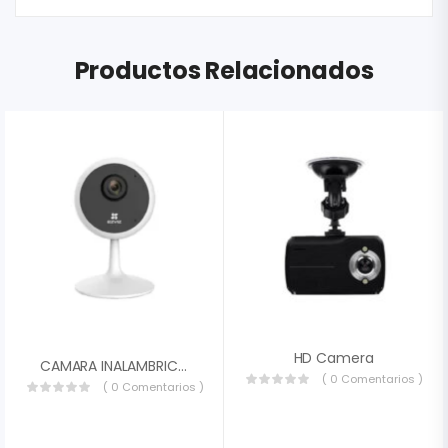
Productos Relacionados
HD Camera
CAMARA INALAMBRICA EZVIZ CS-C1C-E0-1E2WF 2MP 1080P ULTRA-HD AUDIO BIDIRECIONAL LENTE 2.8MM SLOT MICROSD WIFI 2.4GHZ IR 20MTS CS-C1C-E0-1E2WF
( 0 Comentarios )
( 0 Comentarios )