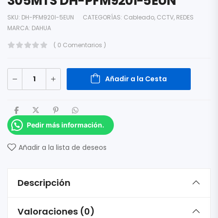
305MTS DH-PFM920I-5EUN
SKU:
DH-PFM920I-5EUN
CATEGORÍAS:
Cableado
,
CCTV
,
REDES
MARCA:
DAHUA
( 0 Comentarios )
Añadir a la Cesta
Pedir más información.
Añadir a la lista de deseos
Descripción
Valoraciones (0)