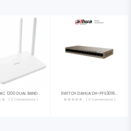
ROUTER AC 1200 DUAL BAND HR12F
SWITCH DAHUA DH-PFS3016-16GT-M 16 PUERTOS ETHERNET GIGABIT CAPA 2 METALICO DH-PFS3016-16GT-M
( 0 Comentarios )
( 0 Comentarios )