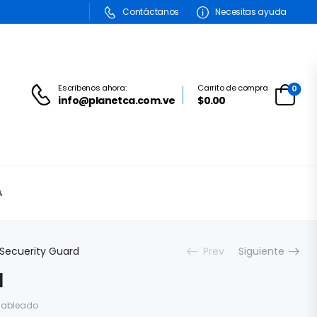
Contáctanos
Necesitas ayuda
Escribenos ahora:
Carrito de compra
0
info@planetca.com.ve
$0.00
A
Secuerity Guard
Prev
Siguiente
d
ableado