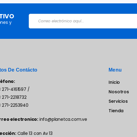
TIVO
nes y
tos De Contácto
Menu
léfono:
Inicio
 271-4161597
/
Nosotros
 271-2218732
Servicios
 271-2253940
Tienda
rreo electronico:
info@planetca.com.ve
ección:
Calle 13 con Av 13