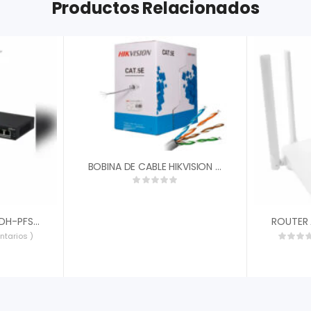
Productos Relacionados
BOBINA DE CABLE HIKVISION UTP 305MTS CAT 5E 100% COBRE CABLE CLASIFICACION CMX COLOR GRIS DS-1LN5E-E/E
SWITCH POE DAHUA DH-PFS3016-16GT-190 GIGABIT DE 16 PUERTOS POE GIGABIT 190 WATTS TOTALES LOS 2 PUERTOS SOPORTAN HI-POE ESTANDAR SWITCHING 32 GBPS DH-PFS3016-16GT-190
ntarios )