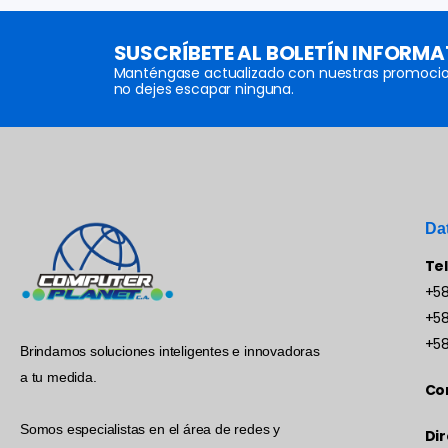
SUSCRÍBETE AL BOLETÍN INFORMA
Manténgase actualizado con nuestras promocio
no dejes escapar ninguna.
Da
Te
+58
+58
+58
Brindamos soluciones inteligentes e innovadoras
a tu medida.
Co
Somos especialistas en el área de redes y
Dir