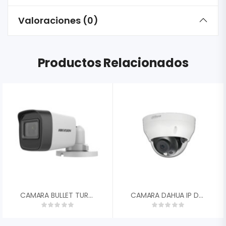
Valoraciones (0)
Productos Relacionados
CAMARA BULLET TURBO HD HIKVISION 2MP 1080P 2.8MM CON AUDIO EXIR LEDS 25MTS SAMRT IR IP67 DS-2CE16D0T-ITPFS
CAMARA DAHUA IP DOMO PLASTICO 2MP 30FPS LENTE MOTORIZADA. 2,8 – 12MM FOV 105░ – 33░ DWDR IR 40M H.265+ POE IP67 DH-IPC-HDPW1230R1N-ZS-2812-S5