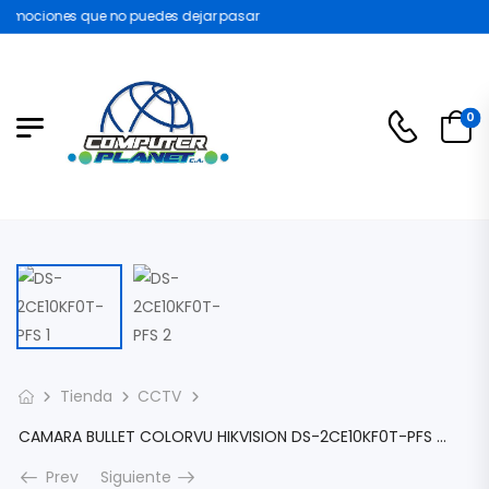
omociones que no puedes dejar pasar
0
Tienda
CCTV
CAMARA BULLET COLORVU HIKVISION DS-2CE10KF0T-PFS 3K 5MP 2960 X 1665 TURBO HD LENTE 2.8MM 3D-DNR IR 20MTS AUDIO MIC METAL IP67 EXTERIOR IP67 DS-2CE10KF0T-PFS
Prev
Siguiente