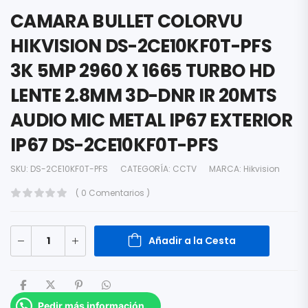
CAMARA BULLET COLORVU
HIKVISION DS-2CE10KF0T-PFS
3K 5MP 2960 X 1665 TURBO HD
LENTE 2.8MM 3D-DNR IR 20MTS
AUDIO MIC METAL IP67 EXTERIOR
IP67 DS-2CE10KF0T-PFS
SKU:
DS-2CE10KF0T-PFS
CATEGORÍA:
CCTV
MARCA:
Hikvision
( 0 Comentarios )
Añadir a la Cesta
Pedir más información.