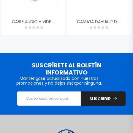
CABLE AUDIO + VIDEO + CORRIENTE 15 MTS
CAMARA DAHUA IP DOMO METALICO 2MP 30FPS 2,8MM FOV 110░ IP67 IK10 IR 30M DWDR H.265 2 IVS POE SLOT MICRO SD HASTA 256GB DH-IPC-HDBW2230EN-S-0280B-S2
SUSCRÍBETE AL BOLETÍN
INFORMATIVO
Manténgase actualizado con nuestras
promociones y no dejes escapar ninguna.
SUSCRIBIR