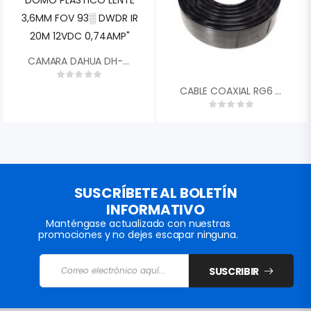
CAMARA DAHUA DH-HAC-T1A21N-0360B 4 EN 1 1/2,7 CMOS 1080P 2MP TIPO DOMO PLASTICO LENTE 3,6MM FOV 93░ DWDR IR 20M 12VDC 0,74AMP»
CABLE COAXIAL RG6 NETVSION
SUSCRÍBETE AL BOLETÍN
INFORMATIVO
Manténgase actualizado con nuestras
promociones y no dejes escapar ninguna.
SUSCRIBIR