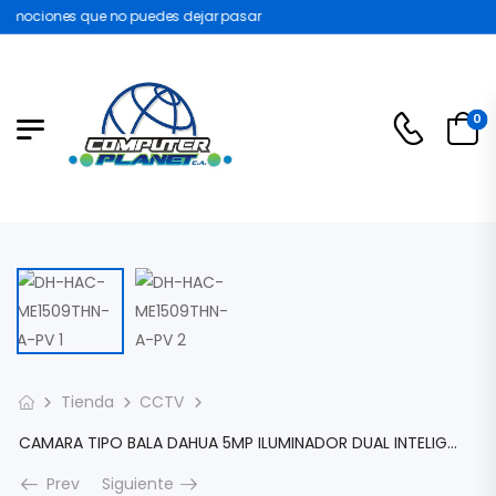
omociones que no puedes dejar pasar
0
Tienda
CCTV
CAMARA TIPO BALA DAHUA 5MP ILUMINADOR DUAL INTELIGENTE+DISUASIÓN ACTIVA CON LUZ ROJA Y AZUL LENTE DE 2.8MM DH-HAC-ME1509THN-A-PV MIC AUDI DH-HAC-ME1509THN-A-PV
Prev
Siguiente