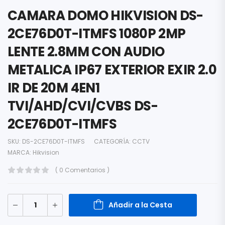
CAMARA DOMO HIKVISION DS-
2CE76D0T-ITMFS 1080P 2MP
LENTE 2.8MM CON AUDIO
METALICA IP67 EXTERIOR EXIR 2.0
IR DE 20M 4EN1
TVI/AHD/CVI/CVBS DS-
2CE76D0T-ITMFS
SKU:
DS-2CE76D0T-ITMFS
CATEGORÍA:
CCTV
MARCA:
Hikvision
( 0 Comentarios )
Añadir a la Cesta