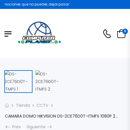
omociones que no puedes dejar pasar
0
Tienda
CCTV
CAMARA DOMO HIKVISION DS-2CE76D0T-ITMFS 1080P 2MP LENTE 2.8MM CON AUDIO METALICA IP67 EXTERIOR EXIR 2.0 IR DE 20M 4EN1 TVI/AHD/CVI/CVBS DS-2CE76D0T-ITMFS
Prev
Siguiente