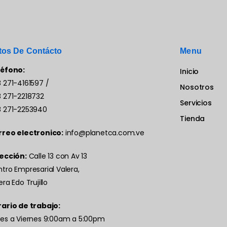
tos De Contácto
Menu
léfono:
Inicio
 271-4161597
/
Nosotros
 271-2218732
Servicios
 271-2253940
Tienda
rreo electronico:
info@planetca.com.ve
ección:
Calle 13 con Av 13
tro Empresarial Valera,
era Edo Trujillo
ario de trabajo:
es a Viernes 9:00am a 5:00pm