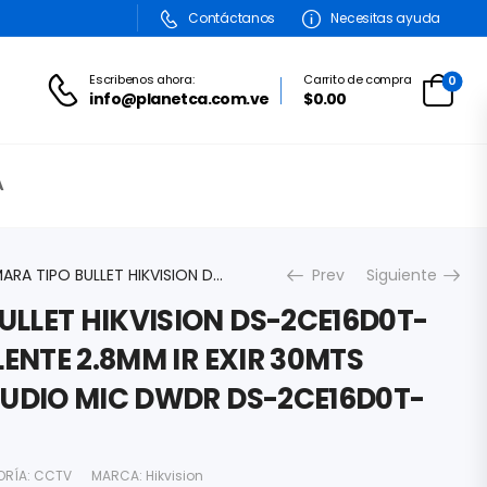
Contáctanos
Necesitas ayuda
Escribenos ahora:
Carrito de compra
0
info@planetca.com.ve
$0.00
A
CAMARA TIPO BULLET HIKVISION DS-2CE16D0T-ITFS 2MP 1080P LENTE 2.8MM IR EXIR 30MTS EXTERIOR IP67 AUDIO MIC DWDR DS-2CE16D0T-ITFS
Prev
Siguiente
LLET HIKVISION DS-2CE16D0T-
LENTE 2.8MM IR EXIR 30MTS
AUDIO MIC DWDR DS-2CE16D0T-
ORÍA:
CCTV
MARCA:
Hikvision