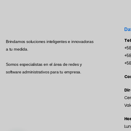
Da
Te
Brindamos soluciones inteligentes e innovadoras
+58
a tu medida.
+58
+58
Somos especialistas en el área de redes y
software administrativos para tu empresa.
Co
Dir
Cen
Val
Hor
Lun