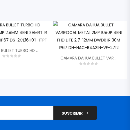
CAMARA BULLET TURBO HD HIKVISION 5MP 2.8MM 4EN1 SAMRT IR EXIR 20MTS IP67 DS-2CE16H0T-ITPF
CAMARA DAHUA BULLET VARIFOCAL METAL 2MP 1080P 4EN1 FHD LITE 2.7-12MM DWDR IR 30M IP67 DH-HAC-B4A21N-VF-2712
SUSCRIBIR