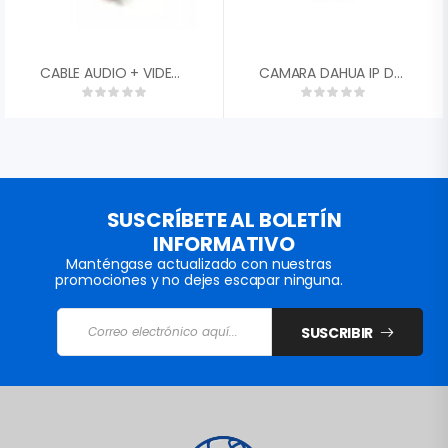
CABLE AUDIO + VIDEO + CORRIENTE 15 MTS
CAMARA DAHUA IP DOMO PLASTICO 2MP 30FPS LENTE MOTORIZADA. 2,8 – 12MM FOV 105░ – 33░ DWDR IR 40M H.265+ POE IP67 DH-IPC-HDPW1230R1N-ZS-2812-S5
SUSCRÍBETE AL BOLETÍN
INFORMATIVO
Manténgase actualizado con nuestras
promociones y no dejes escapar ninguna.
SUSCRIBIR