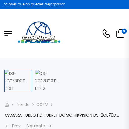
ociones que no puedes dejar pasar
0
Tienda
CCTV
CAMARA TURBO HD TURRET DOMO HIKVISION DS-2CE78D0T-LTS 2MP LENTE 2.8MP SMART HYBRID LIGHT AUDIO BIDIRECCIONAL 40MTS IR EXIR IP67 EXTERIOR DS-2CE78D0T-LTS
Prev
Siguiente