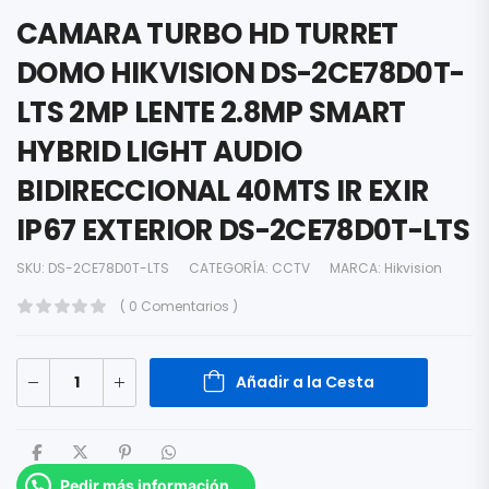
CAMARA TURBO HD TURRET
DOMO HIKVISION DS-2CE78D0T-
LTS 2MP LENTE 2.8MP SMART
HYBRID LIGHT AUDIO
BIDIRECCIONAL 40MTS IR EXIR
IP67 EXTERIOR DS-2CE78D0T-LTS
SKU:
DS-2CE78D0T-LTS
CATEGORÍA:
CCTV
MARCA:
Hikvision
( 0 Comentarios )
Añadir a la Cesta
Pedir más información.