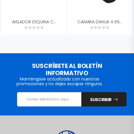
AISLADOR ESQUINA CON PERNO
CAMARA DAHUA 4 EN 1 1/2,7 CMOS 5MP 20FPS TIPO BALA METALICA 2,8MM FOV 93░ DWDR IR 20M IP6 DH-HAC-B2A51N-0280B-S2″
SUSCRÍBETE AL BOLETÍN
INFORMATIVO
Manténgase actualizado con nuestras
promociones y no dejes escapar ninguna.
SUSCRIBIR