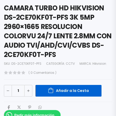
CAMARA TURBO HD HIKVISION
DS-2CE70KF0T-PFS 3K 5MP
2960×1665 RESOLUCION
COLORVU 24/7 LENTE 2.8MM CON
AUDIO TVI/AHD/CVI/CVBS DS-
2CE70KF0T-PFS
SKU:
DS-2CE70KF0T-PFS
CATEGORÍA:
CCTV
MARCA:
Hikvision
( 0 Comentarios )
Añadir a la Cesta
Pedir más información.