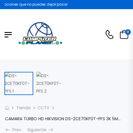
mociones que no puedes dejar pasar
0
Tienda
CCTV
CAMARA TURBO HD HIKVISION DS-2CE70KF0T-PFS 3K 5MP 2960×1665 RESOLUCION COLORVU 24/7 LENTE 2.8MM CON AUDIO TVI/AHD/CVI/CVBS DS-2CE70KF0T-PFS
Prev
Siguiente