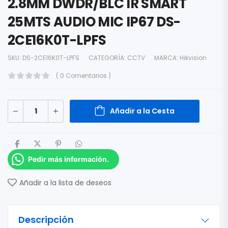
2.8MM DWDR/BLC IR SMART
25MTS AUDIO MIC IP67 DS-
2CE16K0T-LPFS
SKU:
DS-2CE16K0T-LPFS
CATEGORÍA:
CCTV
MARCA:
Hikvision
( 0 Comentarios )
Añadir a la Cesta
Pedir más información.
Añadir a la lista de deseos
Descripción