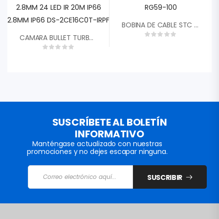
BOBINA DE CABLE STC COAXIAL RG59 100MTS STC-RG59-100
CAMARA BULLET TURBO HD HIKVISION 4EN1 720P 1MP 2.8MM 24 LED IR 20M IP66 2.8MM IP66 DS-2CE16C0T-IRPF
SUSCRÍBETE AL BOLETÍN
INFORMATIVO
Manténgase actualizado con nuestras
promociones y no dejes escapar ninguna.
SUSCRIBIR