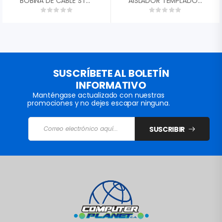
BOBINA DE CABLE STC COAXIAL RG59 100MTS STC-RG59-100
AISLADOR TEMPLADOR NEGRO SIN GANCHO HG-HS
SUSCRÍBETE AL BOLETÍN
INFORMATIVO
Manténgase actualizado con nuestras
promociones y no dejes escapar ninguna.
SUSCRIBIR