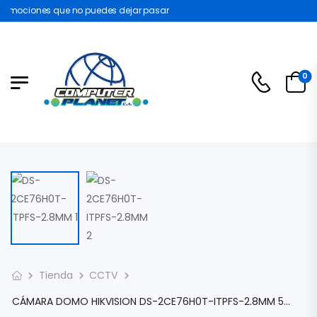
romociones que no puedes dejar pasar
0
Tienda
CCTV
CÁMARA DOMO HIKVISION DS-2CE76H0T-ITPFS-2.8MM 5MP 2.8MM EXIR 2.0 IR INTELIGENTE 20MTS 4EN1 TVI/AHD/CVI/CVBS AUDIO MIC LENTE 2.8MM DS-2CE76H0T-ITPFS-2.8MM