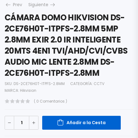
Prev
Siguiente
CÁMARA DOMO HIKVISION DS-
2CE76H0T-ITPFS-2.8MM 5MP
2.8MM EXIR 2.0 IR INTELIGENTE
20MTS 4EN1 TVI/AHD/CVI/CVBS
AUDIO MIC LENTE 2.8MM DS-
2CE76H0T-ITPFS-2.8MM
SKU:
DS-2CE76H0T-ITPFS-2.8MM
CATEGORÍA:
CCTV
MARCA:
Hikvision
( 0 Comentarios )
Añadir a la Cesta