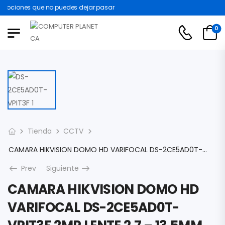
mociones que no puedes dejar pasar
0
Tienda
CCTV
CAMARA HIKVISION DOMO HD VARIFOCAL DS-2CE5AD0T-VPIT3F 2MP LENTE 2.7 – 13.5MM EXTERIOR IP67 SWITCHABLE TVI/AHD/CVI/CVBS 12 VDC DS-2CE5AD0T-VPIT3F
Prev
Siguiente
CAMARA HIKVISION DOMO HD
VARIFOCAL DS-2CE5AD0T-