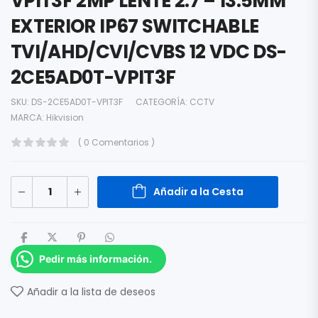
VPIT3F 2MP LENTE 2.7 – 13.5MM
EXTERIOR IP67 SWITCHABLE
TVI/AHD/CVI/CVBS 12 VDC DS-
2CE5AD0T-VPIT3F
SKU:
DS-2CE5AD0T-VPIT3F
CATEGORÍA:
CCTV
MARCA:
Hikvision
( 0 Comentarios )
Añadir a la Cesta
Pedir más información.
Añadir a la lista de deseos