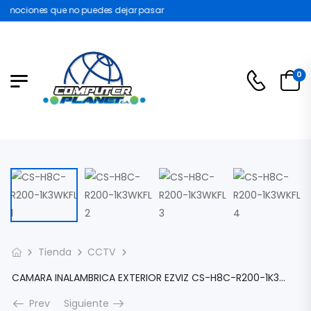
omociones que no puedes dejar pasar
0
Tienda
CCTV
CAMARA INALAMBRICA EXTERIOR EZVIZ CS-H8C-R200-1K3WKFL TIPO PTZ 3MP LENTE 4MM DETENCION DE MOVIMIENTO H.265 FULL HD WIFI AUDIO SLOT MICROSD CS-H8C-R200-1K3WKFL
Prev
Siguiente