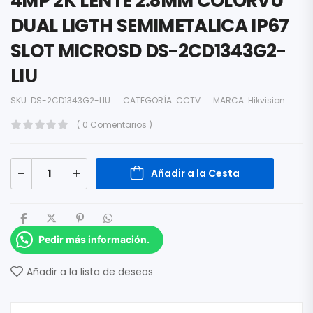
4MP 2K LENTE 2.8MM COLORVU
DUAL LIGTH SEMIMETALICA IP67
SLOT MICROSD DS-2CD1343G2-
LIU
SKU:
DS-2CD1343G2-LIU
CATEGORÍA:
CCTV
MARCA:
Hikvision
( 0 Comentarios )
Añadir a la Cesta
Pedir más información.
Añadir a la lista de deseos