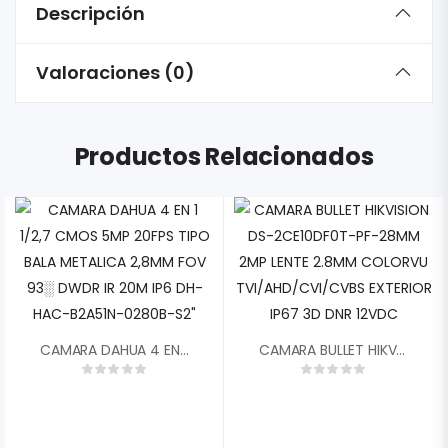
Descripción
Valoraciones (0)
Productos Relacionados
CAMARA DAHUA 4 EN 1 1/2,7 CMOS 5MP 20FPS TIPO BALA METALICA 2,8MM FOV 93░ DWDR IR 20M IP6 DH-HAC-B2A51N-0280B-S2″
CAMARA BULLET HIKVISION DS-2CE10DF0T-PF-28MM 2MP LENTE 2.8MM COLORVU TVI/AHD/CVI/CVBS EXTERIOR IP67 3D DNR 12VDC