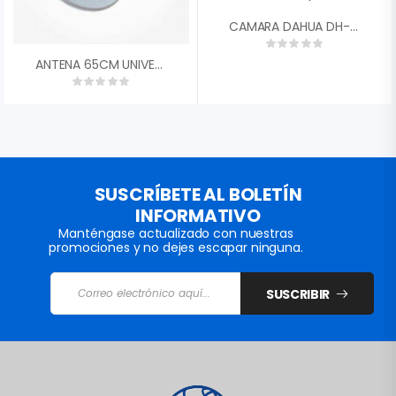
CAMARA DAHUA DH-HAC-T1A21N-0360B 4 EN 1 1/2,7 CMOS 1080P 2MP TIPO DOMO PLASTICO LENTE 3,6MM FOV 93░ DWDR IR 20M 12VDC 0,74AMP»
ANTENA 65CM UNIVERSAL SIN LNB
SUSCRÍBETE AL BOLETÍN
INFORMATIVO
Manténgase actualizado con nuestras
promociones y no dejes escapar ninguna.
SUSCRIBIR