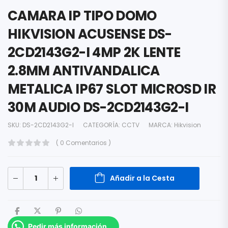
CAMARA IP TIPO DOMO
HIKVISION ACUSENSE DS-
2CD2143G2-I 4MP 2K LENTE
2.8MM ANTIVANDALICA
METALICA IP67 SLOT MICROSD IR
30M AUDIO DS-2CD2143G2-I
SKU:
DS-2CD2143G2-I
CATEGORÍA:
CCTV
MARCA:
Hikvision
( 0 Comentarios )
Añadir a la Cesta
Pedir más información.