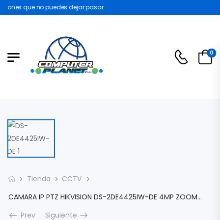
ones que no puedes dejar pasar
0
Tienda
CCTV
CAMARA IP PTZ HIKVISION DS-2DE4425IW-DE 4MP ZOOM ÓPTICO DE 25X EXTERIOR IP66 1X RJ45 POE SLOT MICROSD DETENCION HUMANA IR 100MTS 360º DS-2DE4425IW-DE
Prev
Siguiente