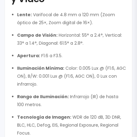
Lente:
Varifocal de 4.8 mm a 120 mm (Zoom
óptico de 25×, Zoom digital de 16×).
Campo de Visión:
Horizontal: 55° a 2.4°, Vertical:
33° a 1.4°, Diagonal: 61.5° a 2.8°.
Apertura:
F1.6 a F3.5.
Iluminación Mínima:
Color: 0.005 Lux @ (F1.6, AGC
ON), B/W: 0.001 Lux @ (F1.6, AGC ON), 0 Lux con
infrarrojo.
Rango de Iluminación:
Infrarrojo (IR) de hasta
100 metros.
Tecnología de Imagen:
WDR de 120 dB, 3D DNR,
BLC, HLC, Defog, EIS, Regional Exposure, Regional
Focus.