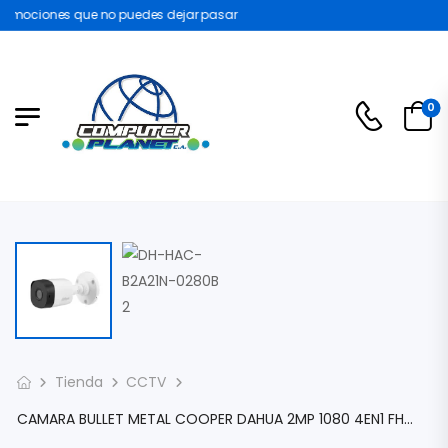
omociones que no puedes dejar pasar
0
Tienda
CCTV
CAMARA BULLET METAL COOPER DAHUA 2MP 1080 4EN1 FHD 2.8MM DWDR IR 20M IP67 DH-HAC-B2A21N-0280B