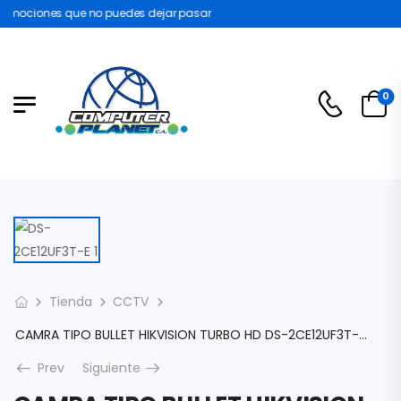
omociones que no puedes dejar pasar
0
Tienda
CCTV
CAMRA TIPO BULLET HIKVISION TURBO HD DS-2CE12UF3T-E 8MP 4K COLORVU 24/7 LENTE 2.8MM LUZ BLANCA 40M METALICA EXTERIOR IP67 WDR DS-2CE12UF3T-E
Prev
Siguiente