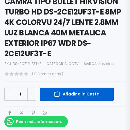
CAMRA TIPO BULLET HIKVISION
TURBO HD DS-2CE12UF3T-E 8MP
4K COLORVU 24/7 LENTE 2.8MM
LUZ BLANCA 40M METALICA
EXTERIOR IP67 WDR DS-
2CE12UF3T-E
SKU:
DS-2CE12UF3T-E
CATEGORÍA:
CCTV
MARCA:
Hikvision
( 0 Comentarios )
Añadir a la Cesta
Pedir más información.