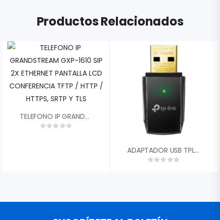
Productos Relacionados
TELEFONO IP GRANDSTREAM GXP-1610 SIP 2X ETHERNET PANTALLA LCD CONFERENCIA TFTP / HTTP / HTTPS, SRTP Y TLS
ADAPTADOR USB TPLINK ARCHER T2U AC600 DUAL BAND 2.4GHZ 200MBPS / 5GHZ 450MBPS