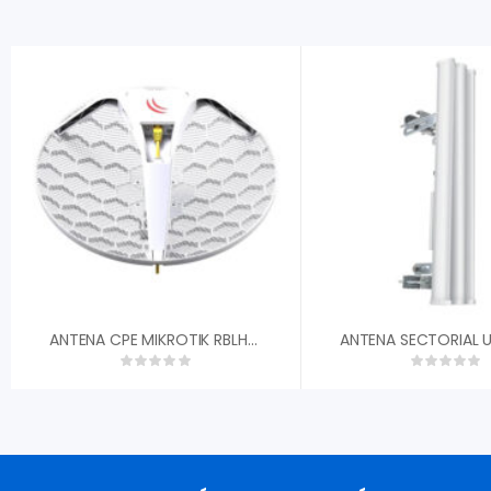
ANTENA CPE MIKROTIK RBLHG-5ND 24.5DBI 5GHZ PTP 316MW ROUTEROS L3