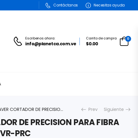
Contáctanos
Necesitas ayuda
Escribenos ahora:
Carrito de compra
0
info@planetca.com.ve
$0.00
A
CLEAVER CORTADOR DE PRECISION PARA FIBRA OPTICA WPF-CLVR-PRC
Prev
Siguiente
DOR DE PRECISION PARA FIBRA
LVR-PRC