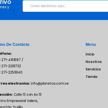
TIVO
nes y
tos De Contácto
Menu
léfono:
Inicio
 271-4161597
/
Nosotros
 271-2218732
Servicios
 271-2253940
Tienda
rreo electronico:
info@planetca.com.ve
ección:
Calle 13 con Av 13
tro Empresarial Valera,
era Edo Trujillo