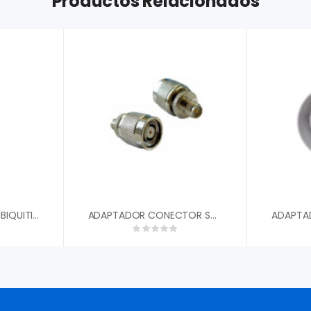
Productos Relacionados
ANTENA SECTORIAL UBIQUITI 19 DBI 5.8 GHZ 120║ DUAL POLARIDAD AM-5G19-120
ADAPTADOR CONECTOR SMA A CONECTOR CISCO ROUTER LP-4710 LANPRO