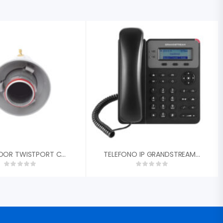
ADAPTADOR TWISTPORT CONECTORIZADO SMA 5.1-6.4 GHZ RF ELEMENTS TPASMA
TELEFONO IP GRANDSTREAM GXP-1610 SIP 2X ETHERNET PANTALLA LCD CONFERENCIA TFTP / HTTP / HTTPS, SRTP Y TLS