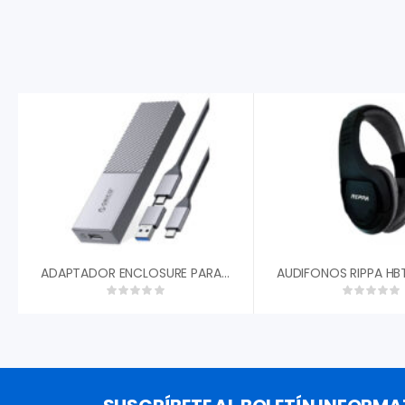
ADAPTADOR ENCLOSURE PARA DISCO M.2 NVME CARCASA DE ALUMINIO USB 3.2 GEN2 Y TIPO C