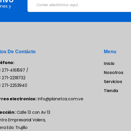
TIVO
nes y
tos De Contácto
Menu
léfono:
Inicio
 271-4161597
/
Nosotros
 271-2218732
Servicios
 271-2253940
Tienda
rreo electronico:
info@planetca.com.ve
ección:
Calle 13 con Av 13
tro Empresarial Valera,
era Edo Trujillo