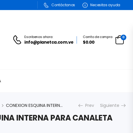
Contáctanos
Necesitas ayuda
Escribenos ahora:
Carrito de compra
0
info@planetca.com.ve
$0.00
A
CONEXION ESQUINA INTERNA PARA CANALETA 20X10MM LESSO
Prev
Siguiente
INA INTERNA PARA CANALETA