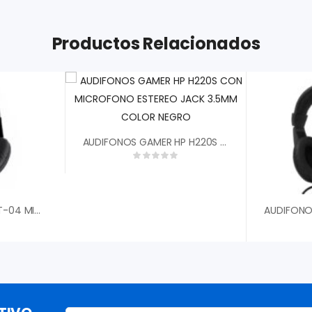
Productos Relacionados
AUDIFONOS GAMER HP H220S CON MICROFONO ESTEREO JACK 3.5MM COLOR NEGRO
AUDIFONOS RIPPA HBT-04 MICROFONO SD CARD BLUETOOH INALAMBRICO / FM RADIO NEGRO A151013-N