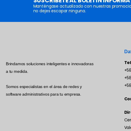
SUSCRÍBETE AL BOLETÍN INFORMA
Manténgase actualizado con nuestras promocio
no dejes escapar ninguna.
Da
Te
Brindamos soluciones inteligentes e innovadoras
+58
a tu medida.
+58
+58
Somos especialistas en el área de redes y
software administrativos para tu empresa.
Co
Dir
Cen
Val