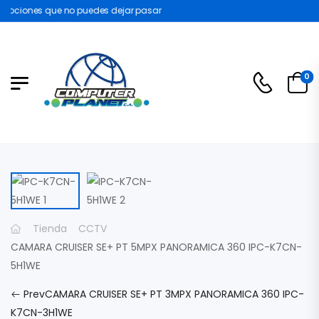
mociones que no puedes dejar pasar
0
Tienda
CCTV
CAMARA CRUISER SE+ PT 5MPX PANORAMICA 360 IPC-K7CN-
5H1WE
Prev
CAMARA CRUISER SE+ PT 3MPX PANORAMICA 360 IPC-
K7CN-3H1WE