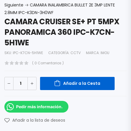
Siguiente
CAMARA INALAMBRICA BULLET 2E 3MP LENTE
2.8MM IPC-K3DN-3H0WF
CAMARA CRUISER SE+ PT 5MPX
PANORAMICA 360 IPC-K7CN-
5H1WE
SKU:
IPC-K7CN-5H1WE
CATEGORÍA:
CCTV
MARCA:
IMOU
( 0 Comentarios )
Añadir a la Cesta
Pedir más información.
Añadir a la lista de deseos